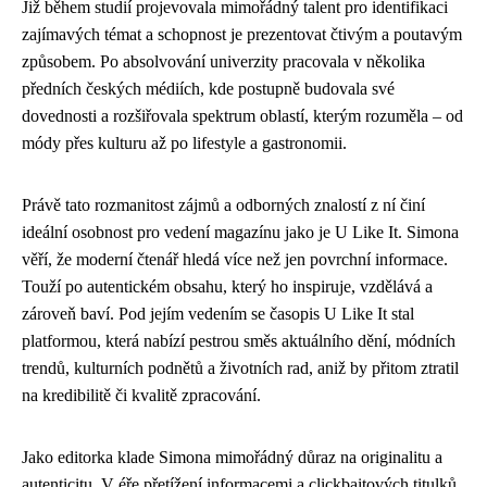
Již během studií projevovala mimořádný talent pro identifikaci
zajímavých témat a schopnost je prezentovat čtivým a poutavým
způsobem. Po absolvování univerzity pracovala v několika
předních českých médiích, kde postupně budovala své
dovednosti a rozšiřovala spektrum oblastí, kterým rozuměla – od
módy přes kulturu až po lifestyle a gastronomii.
Právě tato rozmanitost zájmů a odborných znalostí z ní činí
ideální osobnost pro vedení magazínu jako je U Like It. Simona
věří, že moderní čtenář hledá více než jen povrchní informace.
Touží po autentickém obsahu, který ho inspiruje, vzdělává a
zároveň baví. Pod jejím vedením se časopis U Like It stal
platformou, která nabízí pestrou směs aktuálního dění, módních
trendů, kulturních podnětů a životních rad, aniž by přitom ztratil
na kredibilitě či kvalitě zpracování.
Jako editorka klade Simona mimořádný důraz na originalitu a
autenticitu. V éře přetížení informacemi a clickbaitových titulků