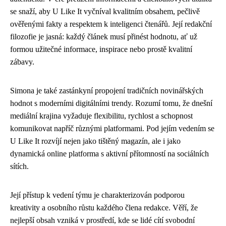
se snaží, aby U Like It vyčníval kvalitním obsahem, pečlivě
ověřenými fakty a respektem k inteligenci čtenářů. Její redakční
filozofie je jasná: každý článek musí přinést hodnotu, ať už
formou užitečné informace, inspirace nebo prostě kvalitní
zábavy.
Simona je také zastánkyní propojení tradičních novinářských
hodnot s moderními digitálními trendy. Rozumí tomu, že dnešní
mediální krajina vyžaduje flexibilitu, rychlost a schopnost
komunikovat napříč různými platformami. Pod jejím vedením se
U Like It rozvíjí nejen jako tištěný magazín, ale i jako
dynamická online platforma s aktivní přítomností na sociálních
sítích.
Její přístup k vedení týmu je charakterizován podporou
kreativity a osobního růstu každého člena redakce. Věří, že
nejlepší obsah vzniká v prostředí, kde se lidé cítí svobodní