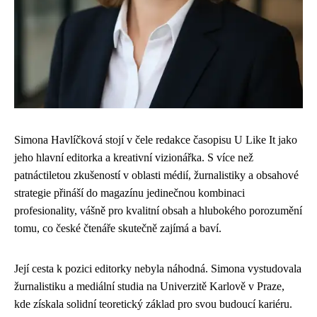
Simona Havlíčková stojí v čele redakce časopisu U Like It jako
jeho hlavní editorka a kreativní vizionářka. S více než
patnáctiletou zkušeností v oblasti médií, žurnalistiky a obsahové
strategie přináší do magazínu jedinečnou kombinaci
profesionality, vášně pro kvalitní obsah a hlubokého porozumění
tomu, co české čtenáře skutečně zajímá a baví.
Její cesta k pozici editorky nebyla náhodná. Simona vystudovala
žurnalistiku a mediální studia na Univerzitě Karlově v Praze,
kde získala solidní teoretický základ pro svou budoucí kariéru.