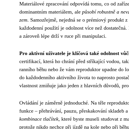
Materiálové zpracování odpovídá tomu, co od zařízen
dominantním materiálem, ale
působí robustně a nev
zem
. Samozřejmě, nejedná se o prémiový produkt 
každodenní použití je odolnost více než dostatečná. 
a zároveň lépe drží v ruce při manipulaci.
Pro aktivní uživatele je klíčová také odolnost 
certifikací, která ho chrání před stříkající vodou, 
ranního běhu nebo že vám reproduktor upadne do lou
do každodenního aktivního života to naprosto post
vlastnost zmiňuje jako jeden z hlavních důvodů, proč
Ovládání je záměrně jednoduché. Na těle reproduktor
funkce – přehrávání, pauzu, přeskakování skladeb a r
kombinace tlačítek
, které byste museli studovat z m
protože nikdo nechce při jízdě na kole nebo při běhu