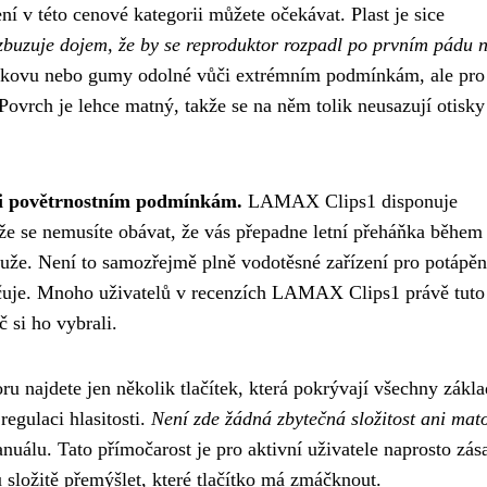
í v této cenové kategorii můžete očekávat. Plast je sice
zbuzuje dojem, že by se reproduktor rozpadl po prvním pádu 
z kovu nebo gumy odolné vůči extrémním podmínkám, ale pro
Povrch je lehce matný, takže se na něm tolik neusazují otisky
vůči povětrnostním podmínkám.
LAMAX Clips1 disponuje
takže se nemusíte obávat, že vás přepadne letní přeháňka během
že. Není to samozřejmě plně vodotěsné zařízení pro potápění
ačuje. Mnoho uživatelů v recenzích LAMAX Clips1 právě tuto
 si ho vybrali.
u najdete jen několik tlačítek, která pokrývají všechny zákla
egulaci hlasitosti.
Není zde žádná zbytečná složitost ani mat
anuálu. Tato přímočarost je pro aktivní uživatele naprosto zás
 složitě přemýšlet, které tlačítko má zmáčknout.