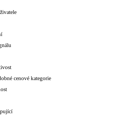
živatele
ní
gnálu
tivost
dobné cenové kategorie
nost
pující