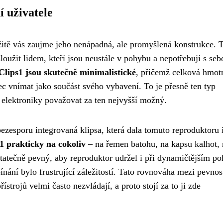
 uživatele
ě vás zaujme jeho nenápadná, ale promyšlená konstrukce. 
užit lidem, kteří jsou neustále v pohybu a nepotřebují s seb
ps1 jsou skutečně minimalistické
, přičemž celková hmot
ůbec vnímat jako součást svého vybavení. To je přesně ten typ
elektroniky považovat za ten nejvyšší možný.
ezesporu integrovaná klipsa, která dala tomuto reproduktoru 
 prakticky na cokoliv
– na řemen batohu, na kapsu kalhot, 
statečně pevný, aby reproduktor udržel i při dynamičtějším p
ínání bylo frustrující záležitostí. Tato rovnováha mezi pevnos
ístrojů velmi často nezvládají, a proto stojí za to ji zde