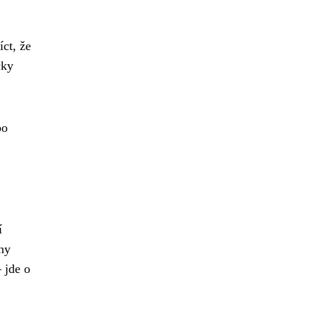
ct, že
cky
bo
í
iny
 jde o