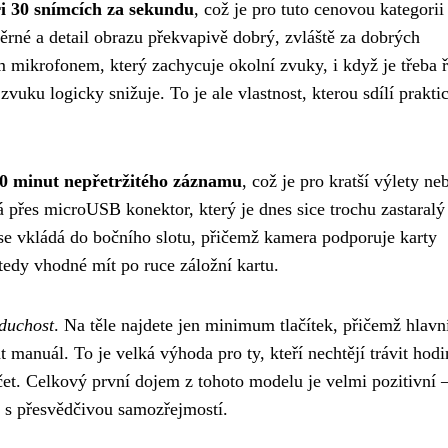
i 30 snímcích za sekundu
, což je pro tuto cenovou kategorii
ěrné a detail obrazu překvapivě dobrý, zvláště za dobrých
ikrofonem, který zachycuje okolní zvuky, i když je třeba ří
 zvuku logicky snižuje. To je ale vlastnost, kterou sdílí prakti
0 minut nepřetržitého záznamu
, což je pro kratší výlety ne
há přes microUSB konektor, který je dnes sice trochu zastaralý
 se vkládá do bočního slotu, přičemž kamera podporuje karty
tedy vhodné mít po ruce záložní kartu.
duchost
. Na těle najdete jen minimum tlačítek, přičemž hlavn
t manuál. To je velká výhoda pro ty, kteří nechtějí trávit hod
et. Celkový první dojem z tohoto modelu je velmi pozitivní –
lní s přesvědčivou samozřejmostí.