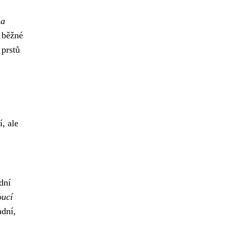
na
 běžné
 prstů
, ale
dní
oucí
adní,