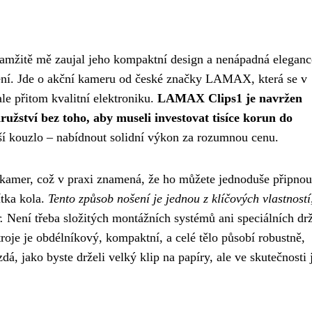
žitě mě zaujal jeho kompaktní design a nenápadná eleganc
šení. Jde o akční kameru od české značky LAMAX, která se v
le přitom kvalitní elektroniku.
LAMAX Clips1 je navržen
družství bez toho, aby museli investovat tisíce korun do
ší kouzlo – nabídnout solidní výkon za rozumnou cenu.
 kamer, což v praxi znamená, že ho můžete jednoduše připnou
ítka kola.
Tento způsob nošení je jednou z klíčových vlastností
.
Není třeba složitých montážních systémů ani speciálních dr
troje je obdélníkový, kompaktní, a celé tělo působí robustně,
á, jako byste drželi velký klip na papíry, ale ve skutečnosti 