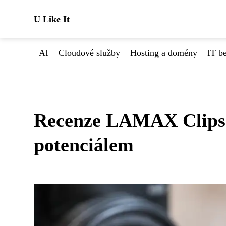
U Like It
AI
Cloudové služby
Hosting a domény
IT b
Recenze LAMAX Clips1
potenciálem