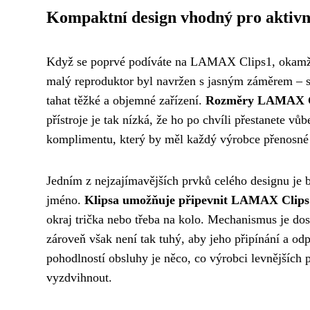
Kompaktní design vhodný pro aktivní
Když se poprvé podíváte na LAMAX Clips1, okamžit
malý reproduktor byl navržen s jasným záměrem – slo
tahat těžké a objemné zařízení.
Rozměry LAMAX Cli
přístroje je tak nízká, že ho po chvíli přestanete v
komplimentu, který by měl každý výrobce přenosné 
Jedním z nejzajímavějších prvků celého designu je b
jméno.
Klipsa umožňuje připevnit LAMAX Clips1
okraj trička nebo třeba na kolo. Mechanismus je do
zároveň však není tak tuhý, aby jeho připínání a odp
pohodlností obsluhy je něco, co výrobci levnějších př
vyzdvihnout.