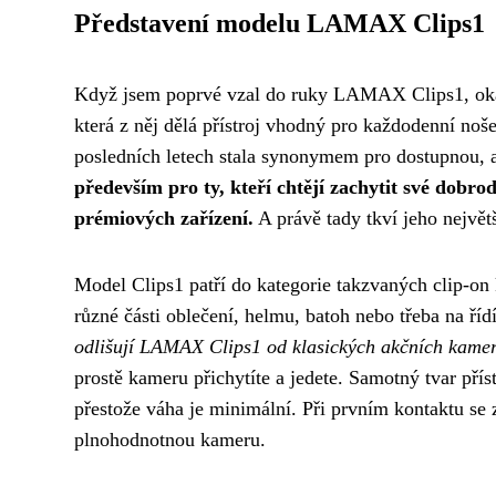
Představení modelu LAMAX Clips1
Když jsem poprvé vzal do ruky LAMAX Clips1, okam
která z něj dělá přístroj vhodný pro každodenní no
posledních letech stala synonymem pro dostupnou, a
především pro ty, kteří chtějí zachytit své dobro
prémiových zařízení.
A právě tady tkví jeho největ
Model Clips1 patří do kategorie takzvaných clip-on
různé části oblečení, helmu, batoh nebo třeba na říd
odlišují LAMAX Clips1 od klasických akčních kamer
prostě kameru přichytíte a jedete. Samotný tvar přís
přestože váha je minimální. Při prvním kontaktu se zd
plnohodnotnou kameru.