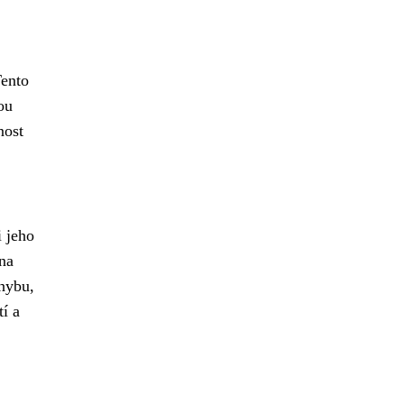
Tento
ou
nost
i jeho
na
ohybu,
tí a