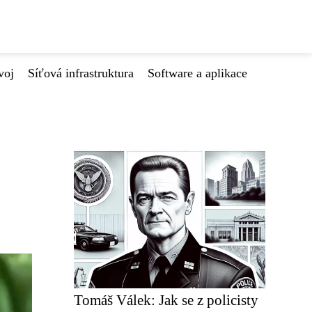
voj
Síťová infrastruktura
Software a aplikace
Tomáš Válek: Jak se z policisty