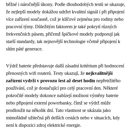
běžné i náročnější úkony. Podle dlouhodobých testů se ukazuje,
že nejlepší modely dokážou udržet kvalitní signál i při připojení
více zařízení současně, což je klíčové zejména pro rodiny nebo
pracovní týmy. Důležitým faktorem je také pokrytí různých
frekvenčních pásem, přičemž špičkové modely podporují jak
starší standardy, tak nejnovější technologie včetně připojení k
sítím páté generace.
Výdrž baterie představuje další zásadní kritérium při hodnocení
přenosných wifi routerů. Testy ukazují, že
nejkvalitnější
zařízení vydrží v provozu šest až deset hodin
nepřetržitého
používání, což je dostačující pro celý pracovní den. Některé
pokročilé modely dokonce nabízejí možnost výměny baterie
nebo připojení externí powerbanky, čímž se výdrž může
prodloužit na několik dní. Tato vlastnost se ukázala jako
mimořádně užitečná při delších cestách nebo v situacích, kdy
není k dispozici zdroj elektrické energie.