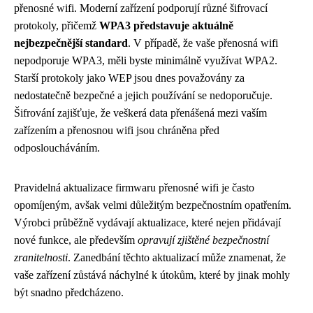
přenosné wifi. Moderní zařízení podporují různé šifrovací
protokoly, přičemž
WPA3 představuje aktuálně
nejbezpečnější standard
. V případě, že vaše přenosná wifi
nepodporuje WPA3, měli byste minimálně využívat WPA2.
Starší protokoly jako WEP jsou dnes považovány za
nedostatečně bezpečné a jejich používání se nedoporučuje.
Šifrování zajišťuje, že veškerá data přenášená mezi vaším
zařízením a přenosnou wifi jsou chráněna před
odposloucháváním.
Pravidelná aktualizace firmwaru přenosné wifi je často
opomíjeným, avšak velmi důležitým bezpečnostním opatřením.
Výrobci průběžně vydávají aktualizace, které nejen přidávají
nové funkce, ale především
opravují zjištěné bezpečnostní
zranitelnosti
. Zanedbání těchto aktualizací může znamenat, že
vaše zařízení zůstává náchylné k útokům, které by jinak mohly
být snadno předcházeno.