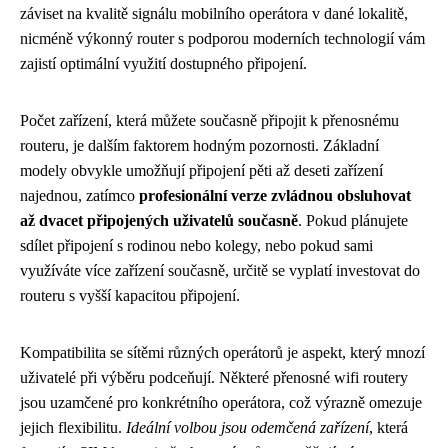
záviset na kvalitě signálu mobilního operátora v dané lokalitě,
nicméně výkonný router s podporou moderních technologií vám
zajistí optimální využití dostupného připojení.
Počet zařízení, která můžete současně připojit k přenosnému
routeru, je dalším faktorem hodným pozornosti. Základní
modely obvykle umožňují připojení pěti až deseti zařízení
najednou, zatímco
profesionální verze zvládnou obsluhovat
až dvacet připojených uživatelů současně
. Pokud plánujete
sdílet připojení s rodinou nebo kolegy, nebo pokud sami
využíváte více zařízení současně, určitě se vyplatí investovat do
routeru s vyšší kapacitou připojení.
Kompatibilita se sítěmi různých operátorů je aspekt, který mnozí
uživatelé při výběru podceňují. Některé přenosné wifi routery
jsou uzamčené pro konkrétního operátora, což výrazně omezuje
jejich flexibilitu.
Ideální volbou jsou odemčená zařízení
, která