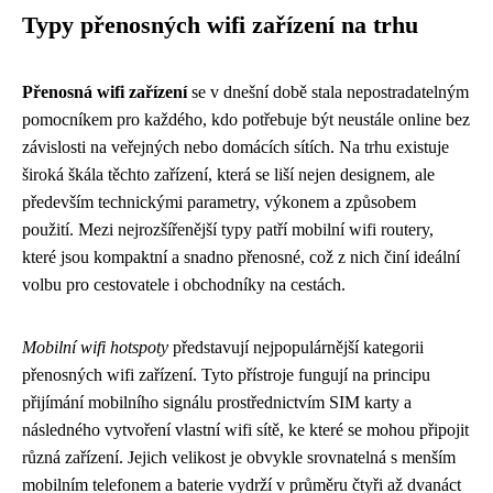
Typy přenosných wifi zařízení na trhu
Přenosná wifi zařízení
se v dnešní době stala nepostradatelným
pomocníkem pro každého, kdo potřebuje být neustále online bez
závislosti na veřejných nebo domácích sítích. Na trhu existuje
široká škála těchto zařízení, která se liší nejen designem, ale
především technickými parametry, výkonem a způsobem
použití. Mezi nejrozšířenější typy patří mobilní wifi routery,
které jsou kompaktní a snadno přenosné, což z nich činí ideální
volbu pro cestovatele i obchodníky na cestách.
Mobilní wifi hotspoty
představují nejpopulárnější kategorii
přenosných wifi zařízení. Tyto přístroje fungují na principu
přijímání mobilního signálu prostřednictvím SIM karty a
následného vytvoření vlastní wifi sítě, ke které se mohou připojit
různá zařízení. Jejich velikost je obvykle srovnatelná s menším
mobilním telefonem a baterie vydrží v průměru čtyři až dvanáct