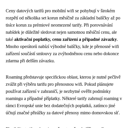
Ceny datových tarifů pro mobilní wifi se pohybují v širokém
rozpětí od několika set korun měsíčně za základní balíčky až po
tisíce korun za prémiové neomezené tarify. Při porovnávání
nabídek je důležité sledovat nejen samotnou měsíční cenu, ale
také
aktivační poplatky, cenu zařízení a případné závazky
.
Mnoho operátorů nabízí výhodné balíčky, kde je přenosné wifi
zařízení součástí smlouvy za zvýhodněnou cenu nebo dokonce
zdarma při delším závazku.
Roaming představuje specifickou oblast, kterou je nutné pečlivě
zvážit při výběru tarifu pro přenosnou wifi. Pokud plánujete
používat zařízení v zahraničí, je nezbytné ověřit podmínky
roamingu a případné příplatky. Některé tarify zahrnují roaming v
rámci Evropské unie bez dodatečných poplatků, zatímco jiné
účtují značné přirážky za datové přenosy mimo domovskou síť.