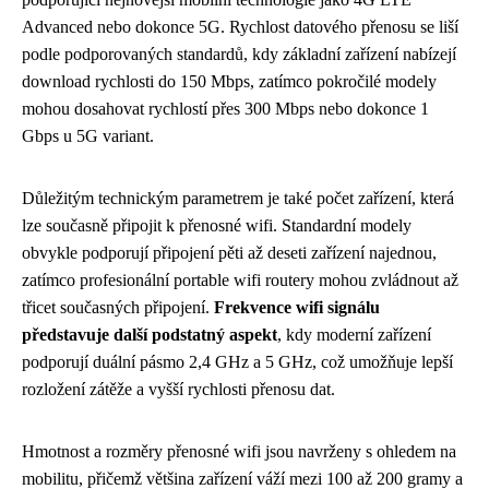
Advanced nebo dokonce 5G. Rychlost datového přenosu se liší
podle podporovaných standardů, kdy základní zařízení nabízejí
download rychlosti do 150 Mbps, zatímco pokročilé modely
mohou dosahovat rychlostí přes 300 Mbps nebo dokonce 1
Gbps u 5G variant.
Důležitým technickým parametrem je také počet zařízení, která
lze současně připojit k přenosné wifi. Standardní modely
obvykle podporují připojení pěti až deseti zařízení najednou,
zatímco profesionální portable wifi routery mohou zvládnout až
třicet současných připojení.
Frekvence wifi signálu
představuje další podstatný aspekt
, kdy moderní zařízení
podporují duální pásmo 2,4 GHz a 5 GHz, což umožňuje lepší
rozložení zátěže a vyšší rychlosti přenosu dat.
Hmotnost a rozměry přenosné wifi jsou navrženy s ohledem na
mobilitu, přičemž většina zařízení váží mezi 100 až 200 gramy a