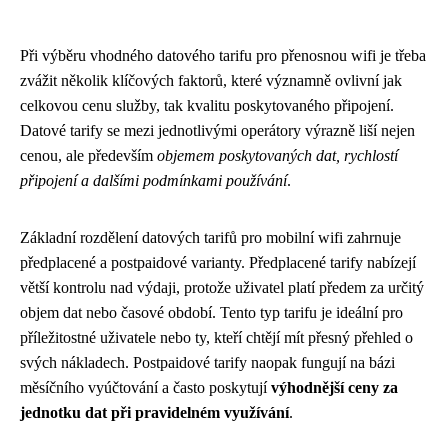
Při výběru vhodného datového tarifu pro přenosnou wifi je třeba
zvážit několik klíčových faktorů, které významně ovlivní jak
celkovou cenu služby, tak kvalitu poskytovaného připojení.
Datové tarify se mezi jednotlivými operátory výrazně liší nejen
cenou, ale především
objemem poskytovaných dat, rychlostí
připojení a dalšími podmínkami používání
.
Základní rozdělení datových tarifů pro mobilní wifi zahrnuje
předplacené a postpaidové varianty. Předplacené tarify nabízejí
větší kontrolu nad výdaji, protože uživatel platí předem za určitý
objem dat nebo časové období. Tento typ tarifu je ideální pro
příležitostné uživatele nebo ty, kteří chtějí mít přesný přehled o
svých nákladech. Postpaidové tarify naopak fungují na bázi
měsíčního vyúčtování a často poskytují
výhodnější ceny za
jednotku dat při pravidelném využívání
.