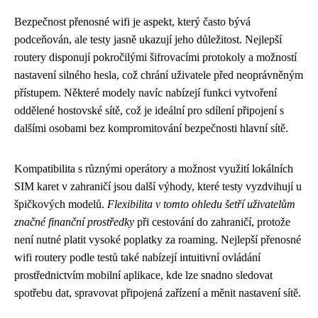
Bezpečnost přenosné wifi je aspekt, který často bývá
podceňován, ale testy jasně ukazují jeho důležitost. Nejlepší
routery disponují pokročilými šifrovacími protokoly a možností
nastavení silného hesla, což chrání uživatele před neoprávněným
přístupem. Některé modely navíc nabízejí funkci vytvoření
oddělené hostovské sítě, což je ideální pro sdílení připojení s
dalšími osobami bez kompromitování bezpečnosti hlavní sítě.
Kompatibilita s různými operátory a možnost využití lokálních
SIM karet v zahraničí jsou další výhody, které testy vyzdvihují u
špičkových modelů.
Flexibilita v tomto ohledu šetří uživatelům
značné finanční prostředky
při cestování do zahraničí, protože
není nutné platit vysoké poplatky za roaming. Nejlepší přenosné
wifi routery podle testů také nabízejí intuitivní ovládání
prostřednictvím mobilní aplikace, kde lze snadno sledovat
spotřebu dat, spravovat připojená zařízení a měnit nastavení sítě.