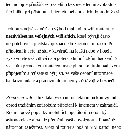
technologie přináší cestovatelům bezprecedentní svobodu a
flexibilitu při přístupu k internetu během jejich dobrodružství.
Jednou z nejzásadnějších výhod mobilního wifi routeru je
nezávislost na veřejných wifi sítích
, které bývají často
nespolehlivé a představují značné bezpečnostní riziko. Při
připojení k veřejné síti v kavárně, na letišti nebo v hotelu
vystavujete svá citlivá data potenciálním útokům hackerů. S
vlastním přenosným routerem máte plnou kontrolu nad svým
připojením a můžete si být jisti, že vaše osobní informace,
bankovní údaje a pracovní dokumenty zůstávají v bezpečí.
Přenosná wifi
nabízí také významnou ekonomickou výhodu
oproti tradičním způsobům připojení k internetu v zahraničí.
Roamingové poplatky mobilních operátorů mohou být
astronomické a rychle přeměnit vaši dovolenou v finančně
náročnou záležitost. Mobilní router s lokální SIM kartou nebo