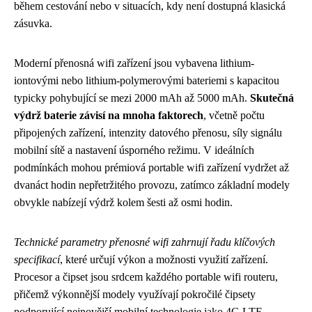
během cestování nebo v situacích, kdy není dostupná klasická
zásuvka.
Moderní přenosná wifi zařízení jsou vybavena lithium-
iontovými nebo lithium-polymerovými bateriemi s kapacitou
typicky pohybující se mezi 2000 mAh až 5000 mAh.
Skutečná
výdrž baterie závisí na mnoha faktorech
, včetně počtu
připojených zařízení, intenzity datového přenosu, síly signálu
mobilní sítě a nastavení úsporného režimu. V ideálních
podmínkách mohou prémiová portable wifi zařízení vydržet až
dvanáct hodin nepřetržitého provozu, zatímco základní modely
obvykle nabízejí výdrž kolem šesti až osmi hodin.
Technické parametry přenosné wifi zahrnují řadu klíčových
specifikací
, které určují výkon a možnosti využití zařízení.
Procesor a čipset jsou srdcem každého portable wifi routeru,
přičemž výkonnější modely využívají pokročilé čipsety
podporující nejnovější mobilní technologie jako 4G LTE