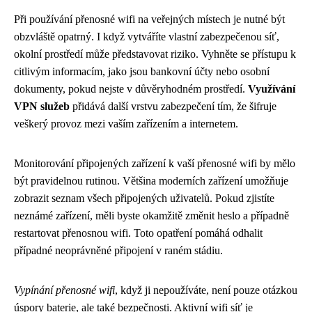
Při používání přenosné wifi na veřejných místech je nutné být
obzvláště opatrný. I když vytváříte vlastní zabezpečenou síť,
okolní prostředí může představovat riziko. Vyhněte se přístupu k
citlivým informacím, jako jsou bankovní účty nebo osobní
dokumenty, pokud nejste v důvěryhodném prostředí.
Využívání
VPN služeb
přidává další vrstvu zabezpečení tím, že šifruje
veškerý provoz mezi vaším zařízením a internetem.
Monitorování připojených zařízení k vaší přenosné wifi by mělo
být pravidelnou rutinou. Většina moderních zařízení umožňuje
zobrazit seznam všech připojených uživatelů. Pokud zjistíte
neznámé zařízení, měli byste okamžitě změnit heslo a případně
restartovat přenosnou wifi. Toto opatření pomáhá odhalit
případné neoprávněné připojení v raném stádiu.
Vypínání přenosné wifi
, když ji nepoužíváte, není pouze otázkou
úspory baterie, ale také bezpečnosti. Aktivní wifi síť je