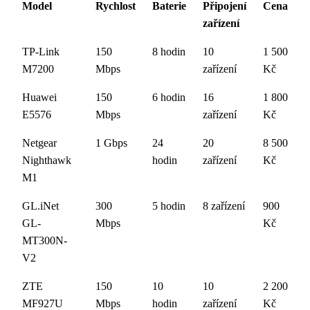
Model
Rychlost
Baterie
Připojení
Cena
zařízení
TP-Link
150
8 hodin
10
1 500
M7200
Mbps
zařízení
Kč
Huawei
150
6 hodin
16
1 800
E5576
Mbps
zařízení
Kč
Netgear
1 Gbps
24
20
8 500
Nighthawk
hodin
zařízení
Kč
M1
GL.iNet
300
5 hodin
8 zařízení
900
GL-
Mbps
Kč
MT300N-
V2
ZTE
150
10
10
2 200
MF927U
Mbps
hodin
zařízení
Kč