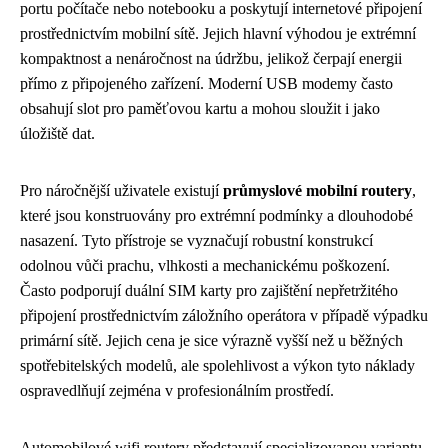
portu počítače nebo notebooku a poskytují internetové připojení
prostřednictvím mobilní sítě. Jejich hlavní výhodou je extrémní
kompaktnost a nenáročnost na údržbu, jelikož čerpají energii
přímo z připojeného zařízení. Moderní USB modemy často
obsahují slot pro paměťovou kartu a mohou sloužit i jako
úložiště dat.
Pro náročnější uživatele existují
průmyslové mobilní routery
,
které jsou konstruovány pro extrémní podmínky a dlouhodobé
nasazení. Tyto přístroje se vyznačují robustní konstrukcí
odolnou vůči prachu, vlhkosti a mechanickému poškození.
Často podporují duální SIM karty pro zajištění nepřetržitého
připojení prostřednictvím záložního operátora v případě výpadku
primární sítě. Jejich cena je sice výrazně vyšší než u běžných
spotřebitelských modelů, ale spolehlivost a výkon tyto náklady
ospravedlňují zejména v profesionálním prostředí.
Automobilové wifi routery představují specializovanou variantu