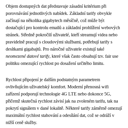
Objem dostupných dat představuje zásadní kritérium při
porovnávání jednotlivých nabídek. Základní tarify obvykle
začínají na několika gigabytech měsíčně, což může být
dostačující pro kontrolu emailů a základní prohlížení webových
stránek. Středně pokročilí uživatelé, kteří streamují videa nebo
pravidelně pracují s cloudovými službami, potřebují tarify s
desítkami gigabajtů. Pro náročné uživatele existují také
neomezené datové tarify
, které však často obsahují tzv. fair use
politiku omezující rychlost po dosažení určitého limitu.
Rychlost připojení je dalším podstatným parametrem
ovlivňujícím uživatelský komfort. Moderní přenosná wifi
zařízení podporují technologie 4G LTE nebo dokonce 5G,
přičemž skutečná rychlost závisí jak na zvoleném tarifu, tak na
pokrytí signálem v dané lokalitě. Některé tarify záměrně omezují
maximální rychlost stahování a odesílání dat, což se odráží v
nižší ceně služby.