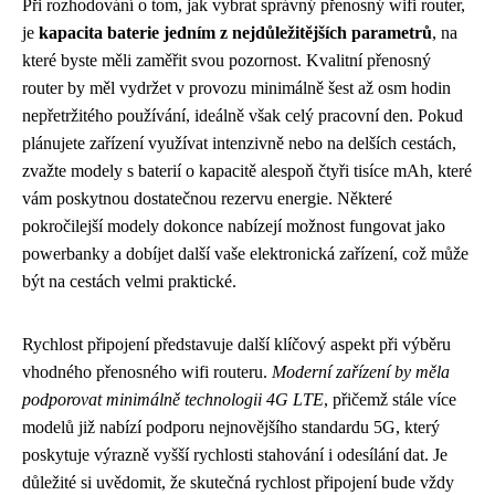
Při rozhodování o tom, jak vybrat správný přenosný wifi router,
je
kapacita baterie jedním z nejdůležitějších parametrů
, na
které byste měli zaměřit svou pozornost. Kvalitní přenosný
router by měl vydržet v provozu minimálně šest až osm hodin
nepřetržitého používání, ideálně však celý pracovní den. Pokud
plánujete zařízení využívat intenzivně nebo na delších cestách,
zvažte modely s baterií o kapacitě alespoň čtyři tisíce mAh, které
vám poskytnou dostatečnou rezervu energie. Některé
pokročilejší modely dokonce nabízejí možnost fungovat jako
powerbanky a dobíjet další vaše elektronická zařízení, což může
být na cestách velmi praktické.
Rychlost připojení představuje další klíčový aspekt při výběru
vhodného přenosného wifi routeru.
Moderní zařízení by měla
podporovat minimálně technologii 4G LTE
, přičemž stále více
modelů již nabízí podporu nejnovějšího standardu 5G, který
poskytuje výrazně vyšší rychlosti stahování i odesílání dat. Je
důležité si uvědomit, že skutečná rychlost připojení bude vždy