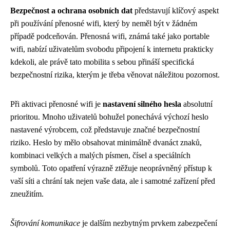
Bezpečnost a ochrana osobních dat
představují klíčový aspekt
při používání přenosné wifi, který by neměl být v žádném
případě podceňován. Přenosná wifi, známá také jako portable
wifi, nabízí uživatelům svobodu připojení k internetu prakticky
kdekoli, ale právě tato mobilita s sebou přináší specifická
bezpečnostní rizika, kterým je třeba věnovat náležitou pozornost.
Při aktivaci přenosné wifi je
nastavení silného hesla
absolutní
prioritou. Mnoho uživatelů bohužel ponechává výchozí heslo
nastavené výrobcem, což představuje značné bezpečnostní
riziko. Heslo by mělo obsahovat minimálně dvanáct znaků,
kombinaci velkých a malých písmen, čísel a speciálních
symbolů. Toto opatření výrazně ztěžuje neoprávněný přístup k
vaší síti a chrání tak nejen vaše data, ale i samotné zařízení před
zneužitím.
Šifrování komunikace
je dalším nezbytným prvkem zabezpečení