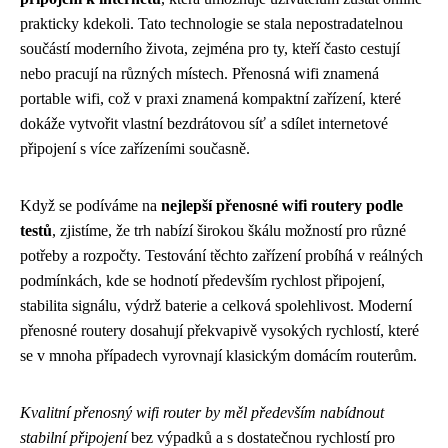
prakticky kdekoli. Tato technologie se stala nepostradatelnou
součástí moderního života, zejména pro ty, kteří často cestují
nebo pracují na různých místech. Přenosná wifi znamená
portable wifi, což v praxi znamená kompaktní zařízení, které
dokáže vytvořit vlastní bezdrátovou síť a sdílet internetové
připojení s více zařízeními současně.
Když se podíváme na
nejlepší přenosné wifi routery podle
testů
, zjistíme, že trh nabízí širokou škálu možností pro různé
potřeby a rozpočty. Testování těchto zařízení probíhá v reálných
podmínkách, kde se hodnotí především rychlost připojení,
stabilita signálu, výdrž baterie a celková spolehlivost. Moderní
přenosné routery dosahují překvapivě vysokých rychlostí, které
se v mnoha případech vyrovnají klasickým domácím routerům.
Kvalitní přenosný wifi router by měl především nabídnout
stabilní připojení
bez výpadků a s dostatečnou rychlostí pro