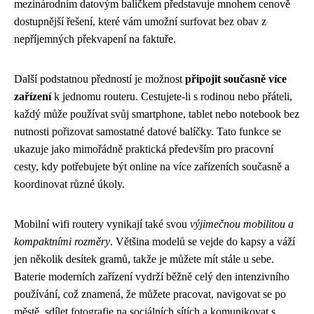
mezinárodním datovým balíčkem představuje mnohem cenově
dostupnější řešení, které vám umožní surfovat bez obav z
nepříjemných překvapení na faktuře.
Další podstatnou předností je možnost
připojit současně více
zařízení
k jednomu routeru. Cestujete-li s rodinou nebo přáteli,
každý může používat svůj smartphone, tablet nebo notebook bez
nutnosti pořizovat samostatné datové balíčky. Tato funkce se
ukazuje jako mimořádně praktická především pro pracovní
cesty, kdy potřebujete být online na více zařízeních současně a
koordinovat různé úkoly.
Mobilní wifi routery vynikají také svou
výjimečnou mobilitou a
kompaktními rozměry
. Většina modelů se vejde do kapsy a váží
jen několik desítek gramů, takže je můžete mít stále u sebe.
Baterie moderních zařízení vydrží běžně celý den intenzivního
používání, což znamená, že můžete pracovat, navigovat se po
městě, sdílet fotografie na sociálních sítích a komunikovat s