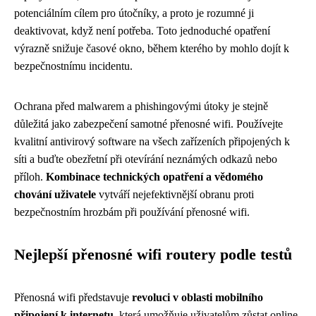
potenciálním cílem pro útočníky, a proto je rozumné ji
deaktivovat, když není potřeba. Toto jednoduché opatření
výrazně snižuje časové okno, během kterého by mohlo dojít k
bezpečnostnímu incidentu.
Ochrana před malwarem a phishingovými útoky je stejně
důležitá jako zabezpečení samotné přenosné wifi. Používejte
kvalitní antivirový software na všech zařízeních připojených k
síti a buďte obezřetní při otevírání neznámých odkazů nebo
příloh.
Kombinace technických opatření a vědomého
chování uživatele
vytváří nejefektivnější obranu proti
bezpečnostním hrozbám při používání přenosné wifi.
Nejlepší přenosné wifi routery podle testů
Přenosná wifi představuje
revoluci v oblasti mobilního
připojení k internetu
, která umožňuje uživatelům zůstat online