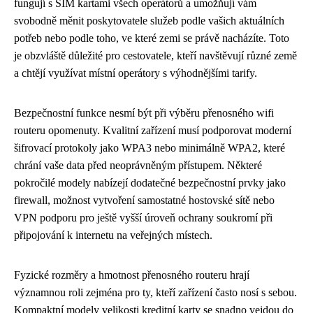
fungují s SIM kartami všech operátorů a umožňují vám
svobodně měnit poskytovatele služeb podle vašich aktuálních
potřeb nebo podle toho, ve které zemi se právě nacházíte. Toto
je obzvláště důležité pro cestovatele, kteří navštěvují různé země
a chtějí využívat místní operátory s výhodnějšími tarify.
Bezpečnostní funkce nesmí být při výběru přenosného wifi
routeru opomenuty. Kvalitní zařízení musí podporovat moderní
šifrovací protokoly jako WPA3 nebo minimálně WPA2, které
chrání vaše data před neoprávněným přístupem. Některé
pokročilé modely nabízejí dodatečné bezpečnostní prvky jako
firewall, možnost vytvoření samostatné hostovské sítě nebo
VPN podporu pro ještě vyšší úroveň ochrany soukromí při
připojování k internetu na veřejných místech.
Fyzické rozměry a hmotnost přenosného routeru hrají
významnou roli zejména pro ty, kteří zařízení často nosí s sebou.
Kompaktní modely velikosti kreditní karty se snadno vejdou do