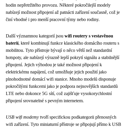
hodin nepřetržitého provozu. Některé pokročilejší modely
nabízejí možnost připojení až patnácti zařízení současně, což je
činí vhodné i pro menší pracovní týmy nebo rodiny.
Další významnou kategorií jsou
wifi routery s vestavěnou
baterií
, které kombinují funkce klasického domácího routeru s
mobilitou. Tyto přístroje bývají o něco větší než standardní
hotspoty, ale nabízejí výrazně lepší pokrytí signálu a stabilnější
připojení. Jejich výhodou je také možnost připojení k
elektrickému napájení, což umožňuje jejich použití jako
plnohodnotné domácí wifi stanice. Mnoho modelů disponuje
pokročilými funkcemi jako je podpora nejnovějších standardů
LTE nebo dokonce 5G sítí, což zajišťuje vysokorychlostní
připojení srovnatelné s pevným internetem.
USB wifi modemy
tvoří specifickou podkategorii přenosných
wifi zařízení. Tyto miniaturní přístroje se připojují přímo k USB