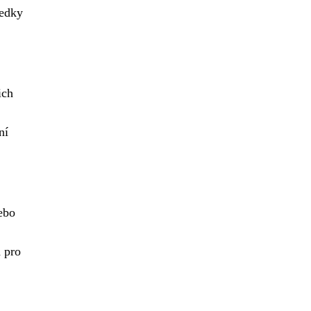
ledky
ich
ní
nebo
a pro