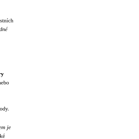
stních
dné
ry
nebo
vody.
em je
cké