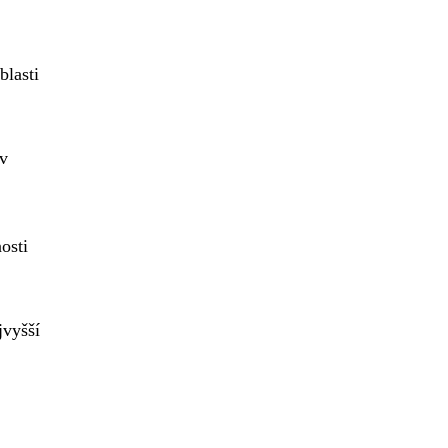
blasti
 v
osti
jvyšší