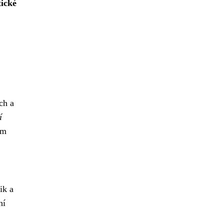
tické
ch a
í
ým
ik a
ní