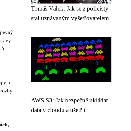
Tomáš Válek: Jak se z policisty
stal uznávaným vyšetřovatelem
 pevný
úpravy
sů,
ipy a
hrozby
ů
AWS S3: Jak bezpečně ukládat
data v cloudu a ušetřit
ích,