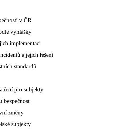
pečnosti v ČR
podle vyhlášky
jich implementaci
cidentů a jejich řešení
tních standardů
atření pro subjekty
u bezpečnost
ivní změny
lské subjekty