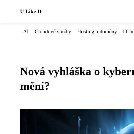
U Like It
AI
Cloudové služby
Hosting a domény
IT b
Nová vyhláška o kybern
mění?