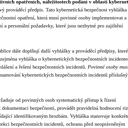
ivních opatřeních, náležitostech podání v oblasti kyberne
čový prováděcí předpis. Tato kybernetická bezpečnost vyhláška
ečnostní opatření, která musí povinné osoby implementovat a
í a personální požadavky, které jsou nezbytné pro zajištění
lice dále doplňují další vyhlášky a prováděcí předpisy, které
ří zejména vyhláška o kybernetických bezpečnostních incidente
hlášení a řešení bezpečnostních incidentů.
Povinné osoby mus
znamování kybernetických bezpečnostních incidentů příslušn
žaduje od povinných osob systematický přístup k řízení
 dokumentaci bezpečnosti, provádět pravidelná hodnocení riz
dající identifikovaným hrozbám. Vyhláška stanovuje konkrét
detekci bezpečnostních incidentů, ochranu před neoprávněným