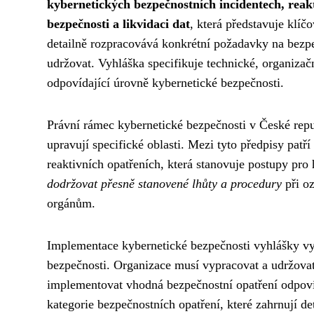
kybernetických bezpečnostních incidentech, reakt
bezpečnosti a likvidaci dat
, která představuje klí
detailně rozpracovává konkrétní požadavky na bezp
udržovat. Vyhláška specifikuje technické, organizačn
odpovídající úrovně kybernetické bezpečnosti.
Právní rámec kybernetické bezpečnosti v České repub
upravují specifické oblasti. Mezi tyto předpisy pat
reaktivních opatřeních, která stanovuje postupy pro 
dodržovat přesně stanovené lhůty a procedury
při o
orgánům.
Implementace kybernetické bezpečnosti vyhlášky vy
bezpečnosti. Organizace musí vypracovat a udržovat
implementovat vhodná bezpečnostní opatření odpoví
kategorie bezpečnostních opatření, které zahrnují 