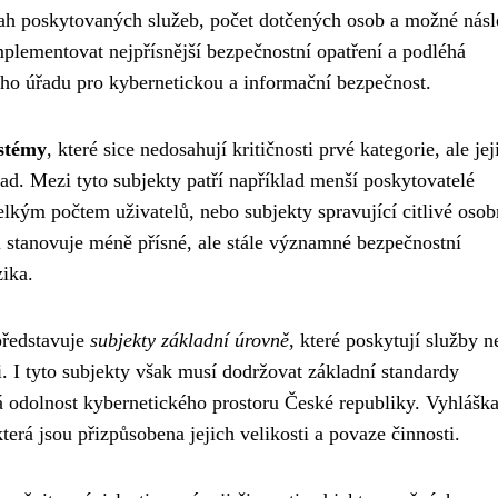
zsah poskytovaných služeb, počet dotčených osob a možné nás
mplementovat nejpřísnější bezpečnostní opatření a podléhá
ního úřadu pro kybernetickou a informační bezpečnost.
stémy
, které sice nedosahují kritičnosti prvé kategorie, ale jej
ad. Mezi tyto subjekty patří například menší poskytovatelé
elkým počtem uživatelů, nebo subjekty spravující citlivé osob
i stanovuje méně přísné, ale stále významné bezpečnostní
zika.
představuje
subjekty základní úrovně
, které poskytují služby 
i. I tyto subjekty však musí dodržovat základní standardy
á odolnost kybernetického prostoru České republiky. Vyhlášk
terá jsou přizpůsobena jejich velikosti a povaze činnosti.