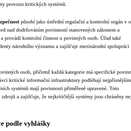
uity provozu kritických systémů.
zpečnost
působí jako ústřední regulační a kontrolní orgán v o
hled nad dodržováním povinností stanovených zákonem a
 provádí kontrolní činnost u povinných osob. Úřad také
identy národního významu a zajišťuje mezinárodní spolupráci
ovinných osob, přičemž každá kategorie má specifické povinn
vci kritické informační infrastruktury podléhají nejpřísnějším
ích systémů mají povinnosti přiměřeně upravené. Toto
drojů a zajišťuje, že nejkritičtější systémy jsou chráněny ne
ce podle vyhlášky