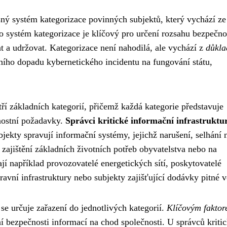
sný systém kategorizace povinných subjektů, který vychází ze
o systém kategorizace je klíčový pro určení rozsahu bezpečno
t a udržovat. Kategorizace není nahodilá, ale vychází z
důkla
ního dopadu kybernetického incidentu na fungování státu,
ří základních kategorií, přičemž každá kategorie představuje
čnostní požadavky.
Správci kritické informační infrastruktu
bjekty spravují informační systémy, jejichž narušení, selhání 
zajištění základních životních potřeb obyvatelstva nebo na
í například provozovatelé energetických sítí, poskytovatelé
avní infrastruktury nebo subjekty zajišťující dodávky pitné 
 se určuje zařazení do jednotlivých kategorií.
Klíčovým faktor
í bezpečnosti informací na chod společnosti. U správců kriti