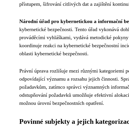
přístupem, šifrování citlivých dat a zajištění kontin
Národní úřad pro kybernetickou a informační be
kybernetické bezpečnosti. Tento úřad vykonává do
prováděcími vyhláškami, vydává metodické pokyny a
koordinuje reakci na kybernetické bezpečnostní inc
oblasti kybernetické bezpečnosti.
Právní úprava rozlišuje mezi různými kategoriemi p
odpovídající významu a rozsahu jejich činnosti. Sprá
požadavkům, zatímco správci významných informačn
odstupňování požadavků umožňuje efektivní alokaci z
možnou úrovní bezpečnostních opatření.
Povinné subjekty a jejich kategoriza