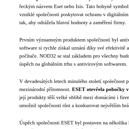
řeckým názvem Eset nebo Isis. Tato bohyně symbol
vzniklé společnosti poskytovat ochranu v digitální
tak, aby odrážela hlavní hodnoty a zaměření firmy.
Prvním významným produktem společnosti byl anti
software si rychle získal uznání díky své efektivit
počítače. NOD32 se stal základem pro všechny budou
úspěch na globálním trhu s antivirovým softwarem.
V devadesátých letech minulého století společnost 
mezinárodní přítomnost.
ESET otevřela pobočky v
její produkty těší velké oblibě mezi domácími i fir
umožnil společnosti růst a konkurovat největším hr
Úspěch společnosti ESET byl postaven na několika k