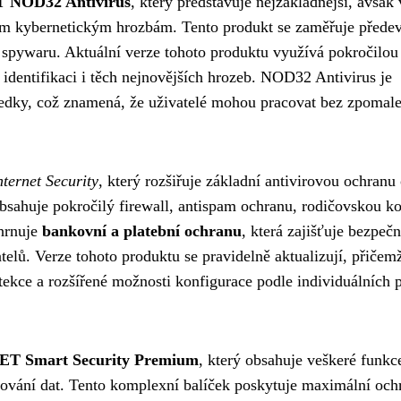
 NOD32 Antivirus
, který představuje nejzákladnější, avšak
ím kybernetickým hrozbám. Tento produkt se zaměřuje přede
 a spywaru. Aktuální verze tohoto produktu využívá pokročilou
 identifikaci i těch nejnovějších hrozeb. NOD32 Antivirus je
ředky, což znamená, že uživatelé mohou pracovat bez zpomale
ternet Security
, který rozšiřuje základní antivirovou ochranu
bsahuje pokročilý firewall, antispam ochranu, rodičovskou ko
ahrnuje
bankovní a platební ochranu
, která zajišťuje bezpeč
atelů. Verze tohoto produktu se pravidelně aktualizují, přičem
tekce a rozšířené možnosti konfigurace podle individuálních 
ET Smart Security Premium
, který obsahuje veškeré funkc
ifrování dat. Tento komplexní balíček poskytuje maximální och