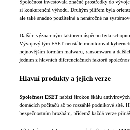
Společnost investovala značné prostředky do vývoje
si konkurenční výhodu. Druhým pilířem byla orientac
ale také snadno použitelné a nenáročné na systémov
Dalším významným faktorem úspěchu byla schopnost 
Vývojový tým ESET neustále monitoroval kybernetick
nejnovějším formám malwaru, ransomwaru a dalších š
jedním z hlavních diferenciačních faktorů společnost
Hlavní produkty a jejich verze
Společnost ESET
nabízí širokou škálu antivirových
domácích počítačů až po rozsáhlé podnikové sítě. Hl
bezpečnostním hrozbám, přičemž každá verze přináší