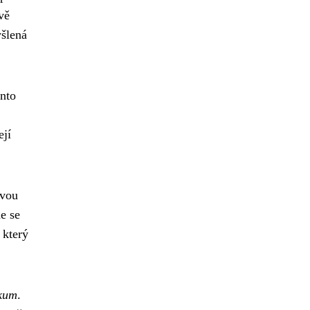
vě
yšlená
ento
ejí
svou
e se
 který
zkum
.