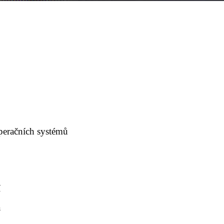
peračních systémů
í
a