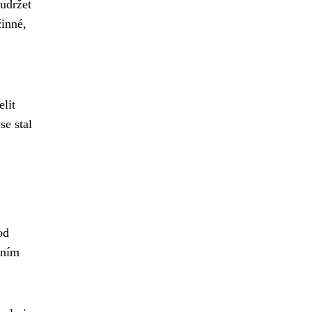
udržet
činné,
lit
se stal
od
lním