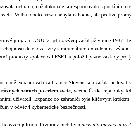
izovala ochranu, což dokonale korespondovalo s posláním no
m světě. Volba tohoto názvu nebyla náhodná, ale pečlivě prom
virový program
NOD32
, jehož vývoj začal již v roce 1987. T
ě a schopnosti detekovat viry s minimálním dopadem na výkon
cí produkty společnosti ESET a položil pevné základy pro j
postupně expandovala za hranice Slovenska a začala budovat 
 různých zemích po celém světě
, včetně České republiky, kd
emními uživateli. Expanze do zahraničí byla klíčovým krokem,
áčům v odvětví kybernetické bezpečnosti.
líčových pilířích. Prvním z nich byla
neustálá inovace a vý