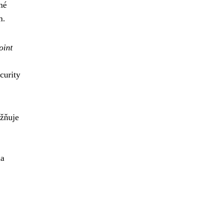
né
m.
oint
curity
ožňuje
na