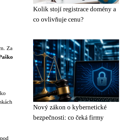
Kolik stojí registrace domény a
co ovlivňuje cenu?
um. Za
Paško
ško
enkách
Nový zákon o kybernetické
bezpečnosti: co čeká firmy
 pod