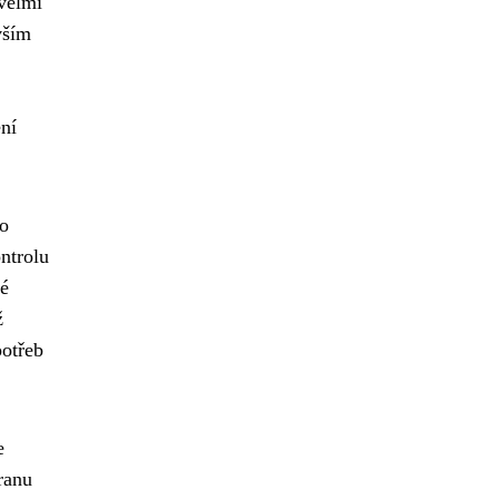
 velmi
vším
ní
 o
ntrolu
né
ž
potřeb
e
ranu