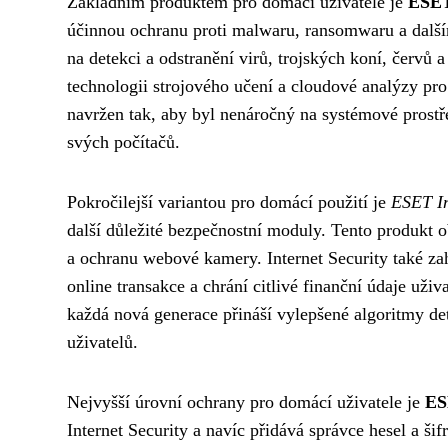
Základním produktem pro domácí uživatele je
ESET
účinnou ochranu proti malwaru, ransomwaru a dalš
na detekci a odstranění virů, trojských koní, červů
technologii strojového učení a cloudové analýzy pro
navržen tak, aby byl nenáročný na systémové prost
svých počítačů.
Pokročilejší variantou pro domácí použití je
ESET In
další důležité bezpečnostní moduly. Tento produkt o
a ochranu webové kamery. Internet Security také z
online transakce a chrání citlivé finanční údaje uživ
každá nová generace přináší vylepšené algoritmy de
uživatelů.
Nejvyšší úrovní ochrany pro domácí uživatele je
ES
Internet Security a navíc přidává správce hesel a š