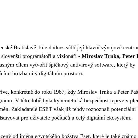
nské Bratislavě, kde dodnes sídlí její hlavní vývojové centr
 slovenští programátoři a vizionáři -
Miroslav Trnka, Peter 
s jasným cílem vytvořit špičkový antivirový software, který by
jícími hrozbami v digitálním prostoru.
říve, konkrétně do roku 1987, kdy Miroslav Trnka a Peter Pa
ogramu. V této době byla kybernetická bezpečnost teprve v pl
omén. Zakladatelé ESET však již tehdy rozpoznali potenciální
tavovat pro uživatele počítačů a celý digitální ekosystém.
zený od jména egyptského božstva Eset, které je také známo