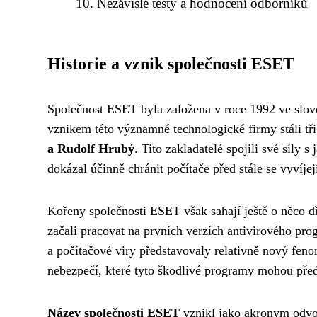
Nezávislé testy a hodnocení odborníků
Historie a vznik společnosti ESET
Společnost ESET byla založena v roce 1992 ve slove
vznikem této významné technologické firmy stáli tři
a Rudolf Hrubý
. Tito zakladatelé spojili své síly 
dokázal účinně chránit počítače před stále se vyvíje
Kořeny společnosti ESET však sahají ještě o něco d
začali pracovat na prvních verzích antivirového pr
a počítačové viry představovaly relativně nový fen
nebezpečí, které tyto škodlivé programy mohou předs
Název společnosti ESET
vznikl jako akronym odvo