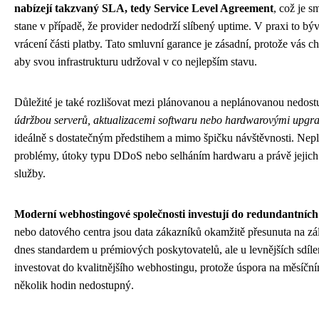
nabízejí takzvaný SLA, tedy Service Level Agreement
, což je s
stane v případě, že provider nedodrží slíbený uptime. V praxi to
vrácení části platby. Tato smluvní garance je zásadní, protože vás 
aby svou infrastrukturu udržoval v co nejlepším stavu.
Důležité je také rozlišovat mezi plánovanou a neplánovanou nedost
údržbou serverů, aktualizacemi softwaru nebo hardwarovými upgr
ideálně s dostatečným předstihem a mimo špičku návštěvnosti. Ne
problémy, útoky typu DDoS nebo selháním hardwaru a právě jejich
služby.
Moderní webhostingové společnosti investují do redundantních
nebo datového centra jsou data zákazníků okamžitě přesunuta na zálo
dnes standardem u prémiových poskytovatelů, ale u levnějších sdílen
investovat do kvalitnějšího webhostingu, protože úspora na měsíčn
několik hodin nedostupný.