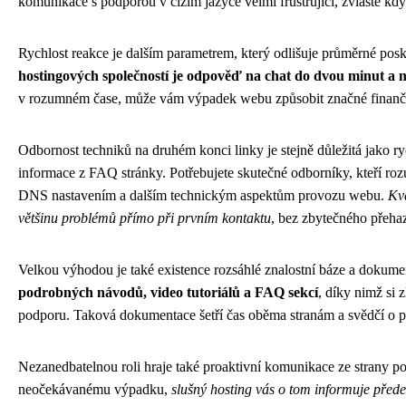
komunikace s podporou v cizím jazyce velmi frustrující, zvláště kdy
Rychlost reakce je dalším parametrem, který odlišuje průměrné posk
hostingových společností je odpověď na chat do dvou minut a n
v rozumném čase, může vám výpadek webu způsobit značné finanční 
Odbornost techniků na druhém konci linky je stejně důležitá jako r
informace z FAQ stránky. Potřebujete skutečné odborníky, kteří ro
DNS nastavením a dalším technickým aspektům provozu webu.
Kva
většinu problémů přímo při prvním kontaktu
, bez zbytečného přeha
Velkou výhodou je také existence rozsáhlé znalostní báze a dokum
podrobných návodů, video tutoriálů a FAQ sekcí
, díky nimž si 
podporu. Taková dokumentace šetří čas oběma stranám a svědčí o p
Nezanedbatelnou roli hraje také proaktivní komunikace ze strany p
neočekávanému výpadku,
slušný hosting vás o tom informuje před