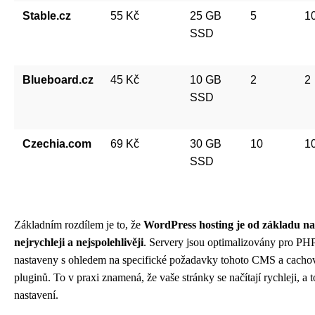
Stable.cz
55 Kč
25 GB
5
1
SSD
Blueboard.cz
45 Kč
10 GB
2
2
SSD
Czechia.com
69 Kč
30 GB
10
1
SSD
Základním rozdílem je to, že
WordPress hosting je od základu n
nejrychleji a nejspolehlivěji
. Servery jsou optimalizovány pro PH
nastaveny s ohledem na specifické požadavky tohoto CMS a cachová
pluginů. To v praxi znamená, že vaše stránky se načítají rychleji, a
nastavení.