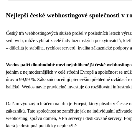
Nejlepší české webhostingové společnosti v r
Český trh webhostingových služeb prošel v posledních letech výra
svůj web, může vybírat z celé řady tuzemských poskytovatelů, kteří 
– důležitá je stabilita, rychlost serverů, kvalita zákaznické podpor
Wedos patří dlouhodobě mezi nejoblíbenější české webhostingov
jedním z nejmodernějších v celé střední Evropě a společnost se můž
úrovni 99,99 %. Zákazníci oceňují především přehledné ovládací r
balíčků. Wedos navíc pravidelně investuje do rozšiřování infrastrukt
Dalším výrazným hráčem na trhu je
Forpsi
, který působí v České r
zákazníků. Tato společnost se zaměřuje jak na individuální uživatele
webhosting, správu domén, VPS servery i dedikované servery. Forps
která je dostupná prakticky nepřetržitě.