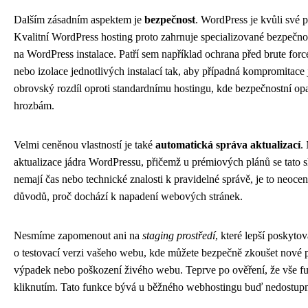
Dalším zásadním aspektem je
bezpečnost
. WordPress je kvůli své 
Kvalitní WordPress hosting proto zahrnuje specializované bezpečnos
na WordPress instalace. Patří sem například ochrana před brute for
nebo izolace jednotlivých instalací tak, aby případná kompromitace
obrovský rozdíl oproti standardnímu hostingu, kde bezpečnostní opa
hrozbám.
Velmi ceněnou vlastností je také
automatická správa aktualizací
.
aktualizace jádra WordPressu, přičemž u prémiových plánů se tato sl
nemají čas nebo technické znalosti k pravidelné správě, je to neocen
důvodů, proč dochází k napadení webových stránek.
Nesmíme zapomenout ani na
staging prostředí
, které lepší poskyto
o testovací verzi vašeho webu, kde můžete bezpečně zkoušet nové pl
výpadek nebo poškození živého webu. Teprve po ověření, že vše fu
kliknutím. Tato funkce bývá u běžného webhostingu buď nedostupná,