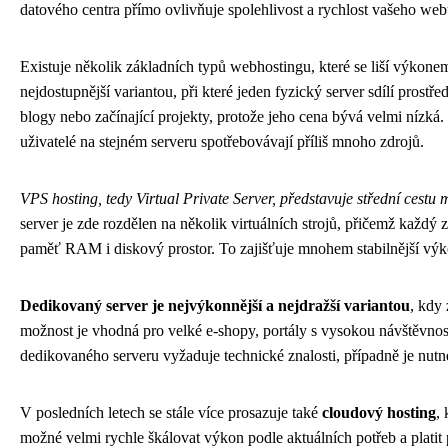
datového centra přímo ovlivňuje spolehlivost a rychlost vašeho web
Existuje několik základních typů webhostingu, které se liší výkon
nejdostupnější variantou, při které jeden fyzický server sdílí pros
blogy nebo začínající projekty, protože jeho cena bývá velmi nízk
uživatelé na stejném serveru spotřebovávají příliš mnoho zdrojů.
VPS hosting, tedy Virtual Private Server, představuje střední cest
server je zde rozdělen na několik virtuálních strojů, přičemž každ
paměť RAM i diskový prostor. To zajišťuje mnohem stabilnější výkon 
Dedikovaný server je nejvýkonnější a nejdražší variantou
, kdy
možnost je vhodná pro velké e-shopy, portály s vysokou návštěvno
dedikovaného serveru vyžaduje technické znalosti, případně je nutné
V posledních letech se stále více prosazuje také
cloudový hosting
,
možné velmi rychle škálovat výkon podle aktuálních potřeb a platit