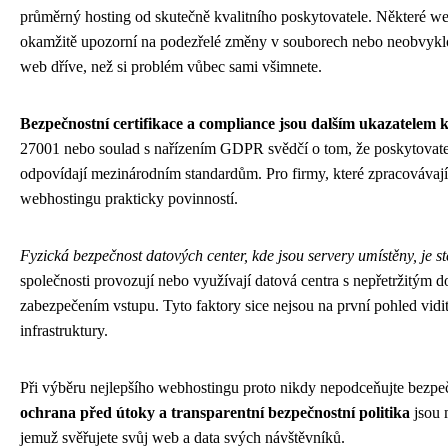
průměrný hosting od skutečně kvalitního poskytovatele. Některé web
okamžitě upozorní na podezřelé změny v souborech nebo neobvyklou
web dříve, než si problém vůbec sami všimnete.
Bezpečnostní certifikace a compliance jsou dalším ukazatelem 
27001 nebo soulad s nařízením GDPR svědčí o tom, že poskytovatel
odpovídají mezinárodním standardům. Pro firmy, které zpracovávaj
webhostingu prakticky povinností.
Fyzická bezpečnost datových center, kde jsou servery umístěny, je ste
společnosti provozují nebo využívají datová centra s nepřetržitým d
zabezpečením vstupu. Tyto faktory sice nejsou na první pohled vidit
infrastruktury.
Při výběru nejlepšího webhostingu proto nikdy nepodceňujte bezpe
ochrana před útoky a transparentní bezpečnostní politika
jsou 
jemuž svěřujete svůj web a data svých návštěvníků.