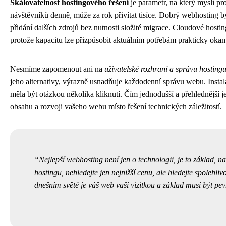
Škálovatelnost hostingového řešení
je parametr, na který myslí pr
návštěvníků denně, může za rok přivítat tisíce. Dobrý webhosting
přidání dalších zdrojů bez nutnosti složité migrace. Cloudové hostin
protože kapacitu lze přizpůsobit aktuálním potřebám prakticky okam
Nesmíme zapomenout ani na
uživatelské rozhraní a správu hosting
jeho alternativy, výrazně usnadňuje každodenní správu webu. Inst
měla být otázkou několika kliknutí. Čím jednodušší a přehlednější 
obsahu a rozvoji vašeho webu místo řešení technických záležitostí.
Nejlepší webhosting není jen o technologii, je to základ, na
hostingu, nehledejte jen nejnižší cenu, ale hledejte spolehli
dnešním světě je váš web vaší vizitkou a základ musí být pev