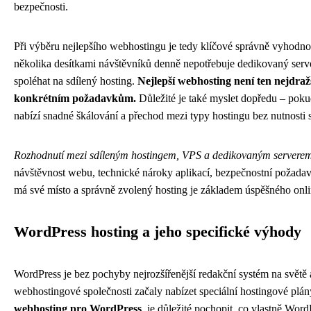
bezpečnosti.
Při výběru nejlepšího webhostingu je tedy klíčové správně vyhodnoti
několika desítkami návštěvníků denně nepotřebuje dedikovaný server
spoléhat na sdílený hosting.
Nejlepší webhosting není ten nejdražš
konkrétním požadavkům.
Důležité je také myslet dopředu – pokud
nabízí snadné škálování a přechod mezi typy hostingu bez nutnosti s
Rozhodnutí mezi sdíleným hostingem, VPS a dedikovaným serverem
návštěvnost webu, technické nároky aplikací, bezpečnostní požadav
má své místo a správně zvolený hosting je základem úspěšného onli
WordPress hosting a jeho specifické výhody
WordPress je bez pochyby nejrozšířenější redakční systém na světě 
webhostingové společnosti začaly nabízet speciální hostingové plá
webhosting pro WordPress
, je důležité pochopit, co vlastně Wor