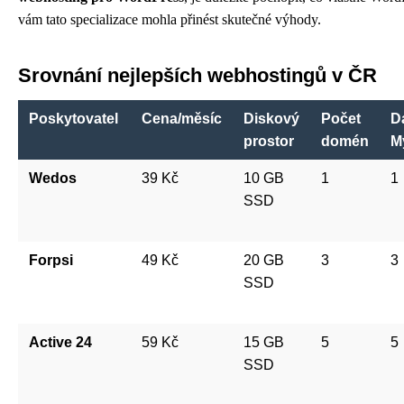
vám tato specializace mohla přinést skutečné výhody.
Srovnání nejlepších webhostingů v ČR
Poskytovatel
Cena/měsíc
Diskový
Počet
D
prostor
domén
M
Wedos
39 Kč
10 GB
1
1
SSD
Forpsi
49 Kč
20 GB
3
3
SSD
Active 24
59 Kč
15 GB
5
5
SSD