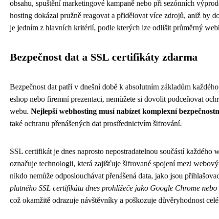
obsahu, spuštění marketingové kampaně nebo při sezónních výprodej
hosting dokázal pružně reagovat a přidělovat více zdrojů, aniž by
je jedním z hlavních kritérií, podle kterých lze odlišit průměrný w
Bezpečnost dat a SSL certifikáty zdarma
Bezpečnost dat patří v dnešní době k absolutním základům každého
eshop nebo firemní prezentaci, nemůžete si dovolit podceňovat ochra
webu.
Nejlepší webhosting musí nabízet komplexní bezpečnostní
také ochranu přenášených dat prostřednictvím šifrování.
SSL certifikát je dnes naprosto nepostradatelnou součástí každého
označuje technologii, která zajišťuje šifrované spojení mezi webov
nikdo nemůže odposlouchávat přenášená data, jako jsou přihlašovací
platného SSL certifikátu dnes prohlížeče jako Google Chrome nebo 
což okamžitě odrazuje návštěvníky a poškozuje důvěryhodnost cel