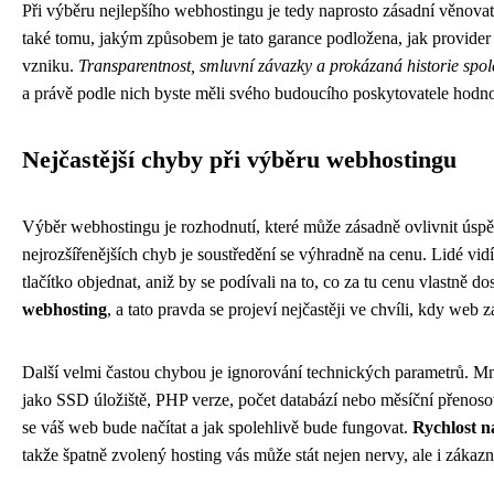
Při výběru nejlepšího webhostingu je tedy naprosto zásadní věnova
také tomu, jakým způsobem je tato garance podložena, jak provider
vzniku.
Transparentnost, smluvní závazky a prokázaná historie spoleh
a právě podle nich byste měli svého budoucího poskytovatele hodnot
Nejčastější chyby při výběru webhostingu
Výběr webhostingu je rozhodnutí, které může zásadně ovlivnit úspě
nejrozšířenějších chyb je soustředění se výhradně na cenu. Lidé vid
tlačítko objednat, aniž by se podívali na to, co za tu cenu vlastně do
webhosting
, a tato pravda se projeví nejčastěji ve chvíli, kdy we
Další velmi častou chybou je ignorování technických parametrů. M
jako SSD úložiště, PHP verze, počet databází nebo měsíční přenosov
se váš web bude načítat a jak spolehlivě bude fungovat.
Rychlost n
takže špatně zvolený hosting vás může stát nejen nervy, ale i zákazn