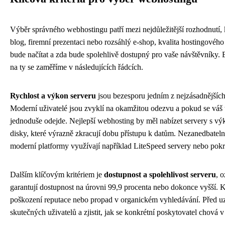
Výběr správného webhostingu patří mezi nejdůležitější rozhodnutí, 
blog, firemní prezentaci nebo rozsáhlý e-shop, kvalita hostingového
bude načítat a zda bude spolehlivě dostupný pro vaše návštěvníky. Ex
na ty se zaměříme v následujících řádcích.
Rychlost a výkon serveru
jsou bezesporu jedním z nejzásadnějších 
Moderní uživatelé jsou zvyklí na okamžitou odezvu a pokud se váš w
jednoduše odejde. Nejlepší webhosting by měl nabízet servery s v
disky, které výrazně zkracují dobu přístupu k datům. Nezanedbatelno
moderní platformy využívají například LiteSpeed servery nebo pok
Dalším klíčovým kritériem je
dostupnost a spolehlivost serveru
, 
garantují dostupnost na úrovni 99,9 procenta nebo dokonce vyšší.
poškození reputace nebo propad v organickém vyhledávání. Před u
skutečných uživatelů a zjistit, jak se konkrétní poskytovatel chová