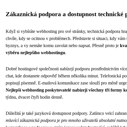
Zákaznická podpora a dostupnost technické 
Když si vybíráte webhosting pro své stránky, technická podpora hraj
chvíle, kdy se ocitnou v problémech. Představte si situaci, kdy vám
byznys, a vy nemáte komu zavolat nebo napsat. Přesně proto je
kva
výběru nejlepšího webhostingu
.
Dobré hostingové společnosti nabízejí podporu prostřednictvím víc
chat, kde dostanete odpověď během několika minut. Telefonická podpo
popisují písemně. E-mailová komunikace zase slouží pro méně urgen
Nejlepší webhosting poskytovatelé nabízejí všechny tři formy 
týdnu, dvacet čtyři hodin denně.
Důležitá je také jazyková dostupnost podpory. Zatímco velcí zahrani
mluvící zákaznická podpora je pro mnoho uživatelů absolutní nutno