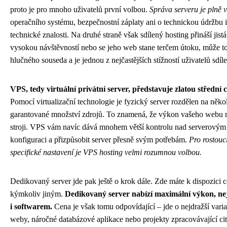
proto je pro mnoho uživatelů první volbou.
Správa serveru je plně 
operačního systému, bezpečnostní záplaty ani o technickou údržbu in
technické znalosti. Na druhé straně však sdílený hosting přináší ji
vysokou návštěvností nebo se jeho web stane terčem útoku, může to n
hlučného souseda a je jednou z nejčastějších stížností uživatelů sdíl
VPS, tedy virtuální privátní server, představuje zlatou střední 
Pomocí virtualizační technologie je fyzický server rozdělen na něko
garantované množství zdrojů. To znamená, že výkon vašeho webu nen
stroji. VPS vám navíc dává mnohem větší kontrolu nad serverovým p
konfiguraci a přizpůsobit server přesně svým potřebám.
Pro rostouc
specifické nastavení je VPS hosting velmi rozumnou volbou.
Dedikovaný server jde pak ještě o krok dále. Zde máte k dispozici ce
kýmkoliv jiným.
Dedikovaný server nabízí maximální výkon, ne
i softwarem.
Cena je však tomu odpovídající – jde o nejdražší varia
weby, náročné databázové aplikace nebo projekty zpracovávající ci