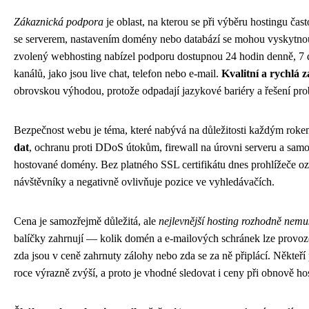
Zákaznická podpora
je oblast, na kterou se při výběru hostingu ča
se serverem, nastavením domény nebo databází se mohou vyskytnout
zvolený webhosting nabízel podporu dostupnou 24 hodin denně, 7 d
kanálů, jako jsou live chat, telefon nebo e-mail.
Kvalitní a rychlá 
obrovskou výhodou, protože odpadají jazykové bariéry a řešení prob
Bezpečnost webu je téma, které nabývá na důležitosti každým rok
dat
, ochranu proti DDoS útokům, firewall na úrovni serveru a samo
hostované domény. Bez platného SSL certifikátu dnes prohlížeče o
návštěvníky a negativně ovlivňuje pozice ve vyhledávačích.
Cena je samozřejmě důležitá, ale
nejlevnější hosting rozhodně nemus
balíčky zahrnují — kolik domén a e-mailových schránek lze provozo
zda jsou v ceně zahrnuty zálohy nebo zda se za ně připlácí. Někteří 
roce výrazně zvýší, a proto je vhodné sledovat i ceny při obnově h