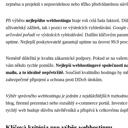
zejména u projektů s nepravidelnou nebo těžko předvídatelnou návš
Při výběru
nejlepšího webhostingu
hraje roli celá řada faktorů. Důl
uživatelský zážitek, tak i pozici ve výsledcích vyhledávání.
Google a
určování pořadí ve výsledcích vyhledávání.
Dalším klíčovým parame
uptime. Nejlepší poskytovatelé garantují uptime na úrovni 99,9 pr
Neméně důležitá je kvalita zákaznické podpory. Pokud se na vašem 
vám někdo rychle pomůže.
Nejlepší webhostingové společnosti na
mailu, a to ideálně nepřetržitě.
Součástí kvalitního hostingu by měl
zabezpečené připojení a ochrana proti DDoS útokům.
Výběr správného webhostingu je jedním z nejdůležitějších rozhodnut
blog, firemní prezentaci nebo rozsáhlý e-commerce portál. Investice 
rychlý web buduje důvěru návštěvníků a přispívá k celkovému úspě
Klíčová kritéria pro výběr webhostingu