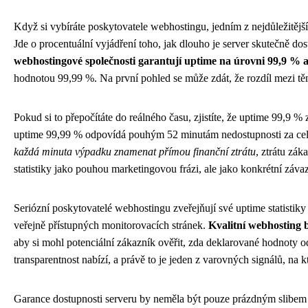
Když si vybíráte poskytovatele webhostingu, jedním z nejdůležitější
Jde o procentuální vyjádření toho, jak dlouho je server skutečně d
webhostingové společnosti garantují uptime na úrovni 99,9 % a
hodnotou 99,99 %. Na první pohled se může zdát, že rozdíl mezi těm
Pokud si to přepočítáte do reálného času, zjistíte, že uptime 99,9
uptime 99,99 % odpovídá pouhým 52 minutám nedostupnosti za ce
každá minuta výpadku znamenat přímou finanční ztrátu
, ztrátu zák
statistiky jako pouhou marketingovou frázi, ale jako konkrétní záv
Seriózní poskytovatelé webhostingu zveřejňují své uptime statistiky 
veřejně přístupných monitorovacích stránek.
Kvalitní webhosting b
aby si mohl potenciální zákazník ověřit, zda deklarované hodnoty o
transparentnost nabízí, a právě to je jeden z varovných signálů, na k
Garance dostupnosti serveru by neměla být pouze prázdným slibe