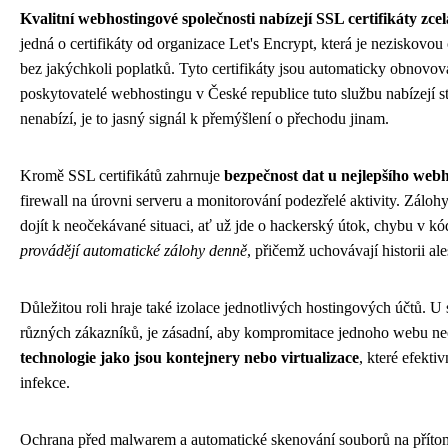
Kvalitní webhostingové společnosti nabízejí SSL certifikáty zc
jedná o certifikáty od organizace Let's Encrypt, která je neziskovou
bez jakýchkoli poplatků. Tyto certifikáty jsou automaticky obnovován
poskytovatelé webhostingu v České republice tuto službu nabízejí s
nenabízí, je to jasný signál k přemýšlení o přechodu jinam.
Kromě SSL certifikátů zahrnuje
bezpečnost dat u nejlepšího web
firewall na úrovni serveru a monitorování podezřelé aktivity. Zálohy
dojít k neočekávané situaci, ať už jde o hackerský útok, chybu v k
provádějí automatické zálohy denně
, přičemž uchovávají historii al
Důležitou roli hraje také izolace jednotlivých hostingových účtů.
různých zákazníků, je zásadní, aby kompromitace jednoho webu neo
technologie jako jsou kontejnery nebo virtualizace
, které efekti
infekce.
Ochrana před malwarem a automatické skenování souborů na přítomn