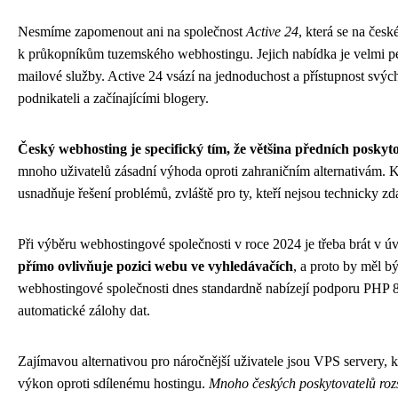
Nesmíme zapomenout ani na společnost
Active 24
, která se na česk
k průkopníkům tuzemského webhostingu. Jejich nabídka je velmi pest
mailové služby. Active 24 vsází na jednoduchost a přístupnost svý
podnikateli a začínajícími blogery.
Český webhosting je specifický tím, že většina předních poskyt
mnoho uživatelů zásadní výhoda oproti zahraničním alternativám.
usnadňuje řešení problémů, zvláště pro ty, kteří nejsou technicky zd
Při výběru webhostingové společnosti v roce 2024 je třeba brát v ú
přímo ovlivňuje pozici webu ve vyhledávačích
, a proto by měl b
webhostingové společnosti dnes standardně nabízejí podporu PHP
automatické zálohy dat.
Zajímavou alternativou pro náročnější uživatele jsou VPS servery, k
výkon oproti sdílenému hostingu.
Mnoho českých poskytovatelů rozš