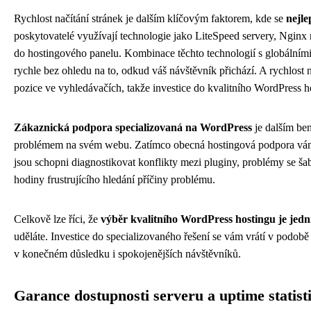
Rychlost načítání stránek je dalším klíčovým faktorem, kde se
nejle
poskytovatelé využívají technologie jako LiteSpeed servery, Nginx 
do hostingového panelu. Kombinace těchto technologií s globálními 
rychle bez ohledu na to, odkud váš návštěvník přichází. A rychlost n
pozice ve vyhledávačích, takže investice do kvalitního WordPress hos
Zákaznická podpora specializovaná na WordPress
je dalším ben
problémem na svém webu. Zatímco obecná hostingová podpora vám 
jsou schopni diagnostikovat konflikty mezi pluginy, problémy se ša
hodiny frustrujícího hledání příčiny problému.
Celkově lze říci, že
výběr kvalitního WordPress hostingu je jedn
uděláte. Investice do specializovaného řešení se vám vrátí v podobě
v konečném důsledku i spokojenějších návštěvníků.
Garance dostupnosti serveru a uptime statist