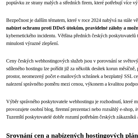
poptávku ze strany malých a středních firem, které potřebují více výk
Bezpečnost je dalším tématem, které v roce 2024 nabývá na stále 
nabízet ochranu proti DDoS útokům, pravidelné zálohy a možn
kybernetického incidentu. Většina předních českých poskytovatelů t
minulosti výrazné zlepšení.
Ceny českých webhostingových služeb jsou v porovnání se světový
sdíleného hostingu lze pořídit již za několik desítek korun měsíčně, 
prostor, neomezený počet e-mailových schránek a bezplatný SSL cer
nalezení správného poměru mezi cenou, výkonem a kvalitou podpo
Výběr správného poskytovatele webhostingu je rozhodnutí, které mů
provozujete osobní blog, firemní prezentaci nebo rozsáhlý e-shop,
i
Tuzemští poskytovatelé dobře rozumí potřebám českých zákazníků a 
Srovnání cen a nabízených hostingových plá