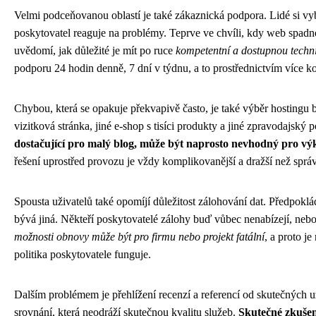
Velmi podceňovanou oblastí je také zákaznická podpora. Lidé si vybí
poskytovatel reaguje na problémy. Teprve ve chvíli, kdy web spadne
uvědomí, jak důležité je mít po ruce
kompetentní a dostupnou tech
podporu 24 hodin denně, 7 dní v týdnu, a to prostřednictvím více 
Chybou, která se opakuje překvapivě často, je také výběr hosting
vizitková stránka, jiné e-shop s tisíci produkty a jiné zpravodajský 
dostačující pro malý blog, může být naprosto nevhodný pro vý
řešení uprostřed provozu je vždy komplikovanější a dražší než sprá
Spousta uživatelů také opomíjí důležitost zálohování dat. Předpoklád
bývá jiná. Někteří poskytovatelé zálohy buď vůbec nenabízejí, neb
možnosti obnovy může být pro firmu nebo projekt fatální
, a proto j
politika poskytovatele funguje.
Dalším problémem je přehlížení recenzí a referencí od skutečných u
srovnání, která neodráží skutečnou kvalitu služeb.
Skutečné zkušen