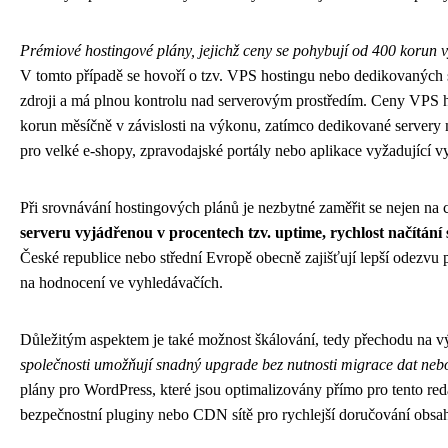
Prémiové hostingové plány, jejichž ceny se pohybují od 400 korun vý
V tomto případě se hovoří o tzv. VPS hostingu nebo dedikovaných
zdroji a má plnou kontrolu nad serverovým prostředím. Ceny VPS h
korun měsíčně v závislosti na výkonu, zatímco dedikované servery m
pro velké e-shopy, zpravodajské portály nebo aplikace vyžadující v
Při srovnávání hostingových plánů je nezbytné zaměřit se nejen na 
serveru vyjádřenou v procentech tzv. uptime, rychlost načítání
České republice nebo střední Evropě obecně zajišťují lepší odezvu p
na hodnocení ve vyhledávačích.
Důležitým aspektem je také možnost škálování, tedy přechodu na v
společnosti umožňují snadný upgrade bez nutnosti migrace dat neb
plány pro WordPress, které jsou optimalizovány přímo pro tento red
bezpečnostní pluginy nebo CDN sítě pro rychlejší doručování obsa