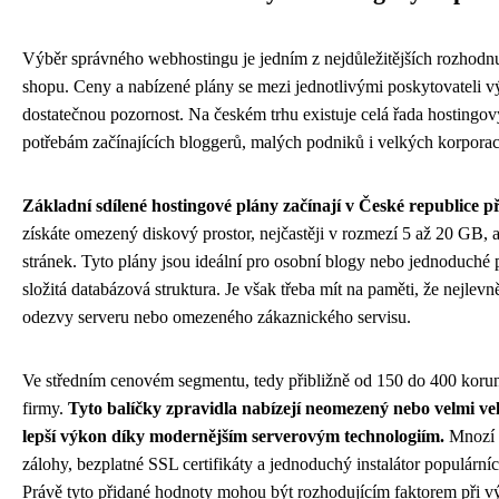
Výběr správného webhostingu je jedním z nejdůležitějších rozhodnut
shopu. Ceny a nabízené plány se mezi jednotlivými poskytovateli výr
dostatečnou pozornost. Na českém trhu existuje celá řada hostingový
potřebám začínajících bloggerů, malých podniků i velkých korporac
Základní sdílené hostingové plány začínají v České republice p
získáte omezený diskový prostor, nejčastěji v rozmezí 5 až 20 GB
stránek. Tyto plány jsou ideální pro osobní blogy nebo jednoduché
složitá databázová struktura. Je však třeba mít na paměti, že nejle
odezvy serveru nebo omezeného zákaznického servisu.
Ve středním cenovém segmentu, tedy přibližně od 150 do 400 korun 
firmy.
Tyto balíčky zpravidla nabízejí neomezený nebo velmi ve
lepší výkon díky modernějším serverovým technologiím.
Mnozí p
zálohy, bezplatné SSL certifikáty a jednoduchý instalátor populárn
Právě tyto přidané hodnoty mohou být rozhodujícím faktorem při v