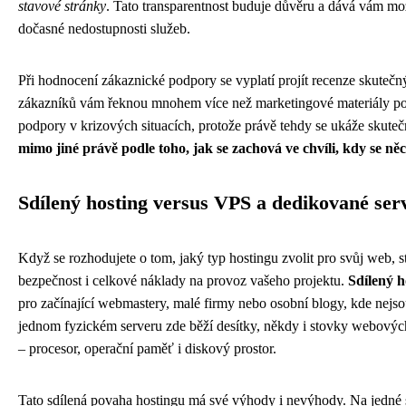
stavové stránky
. Tato transparentnost buduje důvěru a dává vám mož
dočasné nedostupnosti služeb.
Při hodnocení zákaznické podpory se vyplatí projít recenze skutečn
zákazníků vám řeknou mnohem více než marketingové materiály posk
podpory v krizových situacích, protože právě tehdy se ukáže skuteč
mimo jiné právě podle toho, jak se zachová ve chvíli, kdy se ně
Sdílený hosting versus VPS a dedikované ser
Když se rozhodujete o tom, jaký typ hostingu zvolit pro svůj web, s
bezpečnost i celkové náklady na provoz vašeho projektu.
Sdílený h
pro začínající webmastery, malé firmy nebo osobní blogy, kde nejs
jednom fyzickém serveru zde běží desítky, někdy i stovky webových
– procesor, operační paměť i diskový prostor.
Tato sdílená povaha hostingu má své výhody i nevýhody. Na jedné str