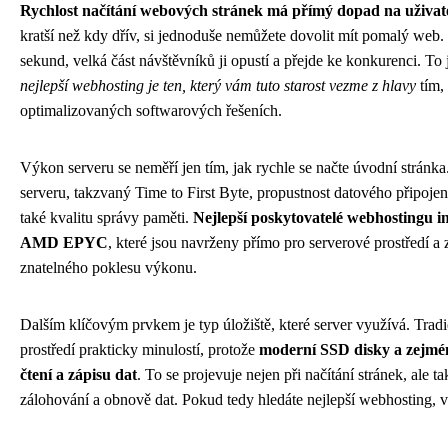
Rychlost načítání webových stránek má přímý dopad na uživat
kratší než kdy dřív, si jednoduše nemůžete dovolit mít pomalý web.
sekund, velká část návštěvníků ji opustí a přejde ke konkurenci. To 
nejlepší webhosting je ten, který vám tuto starost vezme z hlavy
tím,
optimalizovaných softwarových řešeních.
Výkon serveru se neměří jen tím, jak rychle se načte úvodní stránk
serveru, takzvaný Time to First Byte, propustnost datového připoj
také kvalitu správy paměti.
Nejlepší poskytovatelé webhostingu i
AMD EPYC
, které jsou navrženy přímo pro serverové prostředí 
znatelného poklesu výkonu.
Dalším klíčovým prvkem je typ úložiště, které server využívá. Tr
prostředí prakticky minulostí, protože
moderní SSD disky a zejmén
čtení a zápisu dat
. To se projevuje nejen při načítání stránek, ale 
zálohování a obnově dat. Pokud tedy hledáte nejlepší webhosting, vž