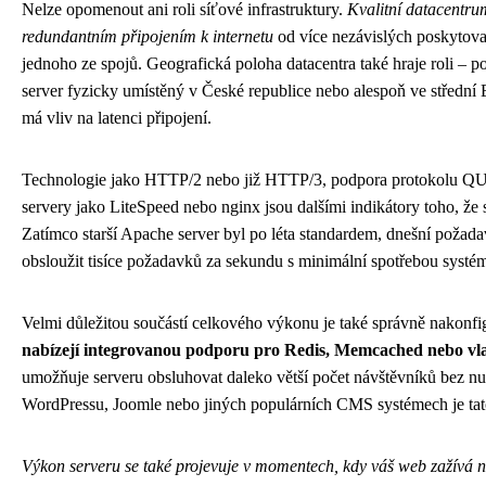
Nelze opomenout ani roli síťové infrastruktury.
Kvalitní datacentru
redundantním připojením k internetu
od více nezávislých poskytovat
jednoho ze spojů. Geografická poloha datacentra také hraje roli – p
server fyzicky umístěný v České republice nebo alespoň ve střední 
má vliv na latenci připojení.
Technologie jako HTTP/2 nebo již HTTP/3, podpora protokolu Q
servery jako LiteSpeed nebo nginx jsou dalšími indikátory toho, že
Zatímco starší Apache server byl po léta standardem, dnešní požadavk
obsloužit tisíce požadavků za sekundu s minimální spotřebou systé
Velmi důležitou součástí celkového výkonu je také správně nakonfi
nabízejí integrovanou podporu pro Redis, Memcached nebo vlas
umožňuje serveru obsluhovat daleko větší počet návštěvníků bez nu
WordPressu, Joomle nebo jiných populárních CMS systémech je tato
Výkon serveru se také projevuje v momentech, kdy váš web zažívá n