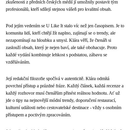
zkušenosti z předních českých médií jí umožnily postavit tým
profesionálů, kteří sdílejí stejnou vášeň pro kvalitní obsah.
Pod jejím vedením se U Like It stalo víc než jen časopisem. Je to
komunita lidí, kteří chtějí žít naplno, zajímají se o trendy, ale
nezapomínají na hloubku a smysl. Klára věří, že čtenáři si
zaslouží obsah, který je nejen baví, ale také obohacuje. Proto
každé vydání kombinuje lehkost s podstatou, zábavu se
vzděláváním.
Její redakční filozofie spočívá v autenticitě. Klára odmítá
povrchní přístup a prázdné fráze. Každý článek, každá recenze a
každý rozhovor musí čtenářům přinést reálnou hodnotu. Ať už
jde o tipy na nejnovější módní trendy, doporučení restaurací,
kulturní události nebo cestovatelské destinace - vždy s osobním
přístupem a poctivým zpracováním.