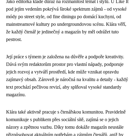
Jako editorka klade důraz na rozmanitost témat i stylů. U Like It
pod jejím vedením pokrývá široké spektrum zájmů - od vysoké
módy po street style, od fine diningu po domácí kuchyni, od
mainstreamové kultury po undergroundovou scénu. Klára věří,
že každý čtenář je jedinečný a magazín by měl odrážet tuto
pestrost.
Její práce s týmem je založena na důvěře a podpoře kreativity.
Dává svým redaktorům prostor pro vlastní nápady, podporuje
jejich rozvoj a vytváří prostředí, kde může vznikat opravdu
zajímavý obsah. Zároveň je náročná na kvalitu a detaily - každý
text prochází pečlivou revizí, aby splňoval vysoké standardy
magazínu.
Klára také aktivně pracuje s čtenářskou komunitou. Pravidelně
komunikuje s publikem přes sociální sítě, zajímá se o jejich
názory a zpětnou vazbu. Díky tomu dokáže magazín neustále
přizpůsobovat aktuálním potřebám a zájmům čtenářů, aniž by